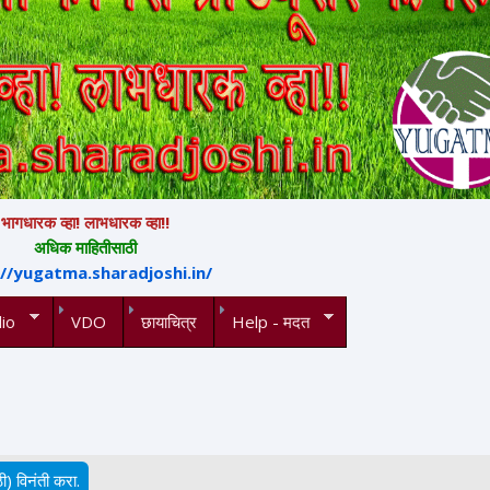
भागधारक व्हा! लाभधारक व्हा!!
अधिक माहितीसाठी
://yugatma.sharadjoshi.in/
io
VDO
छायाचित्र
Help - मदत
ी) विनंती करा.