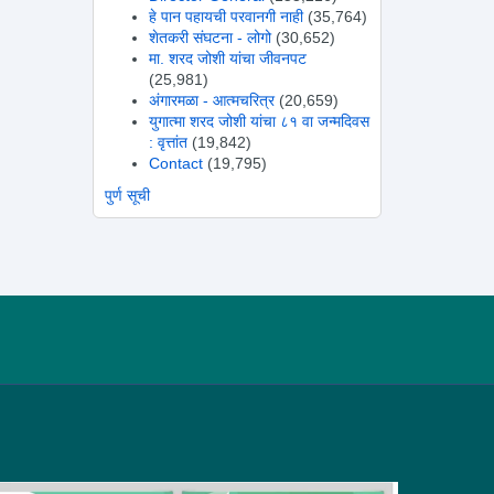
हे पान पहायची परवानगी नाही
(35,764)
शेतकरी संघटना - लोगो
(30,652)
मा. शरद जोशी यांचा जीवनपट
(25,981)
अंगारमळा - आत्मचरित्र
(20,659)
युगात्मा शरद जोशी यांचा ८१ वा जन्मदिवस
: वृत्तांत
(19,842)
Contact
(19,795)
पुर्ण सूची