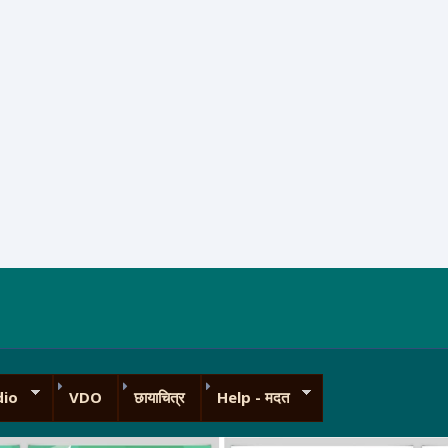
dio
VDO
छायाचित्र
Help - मदत