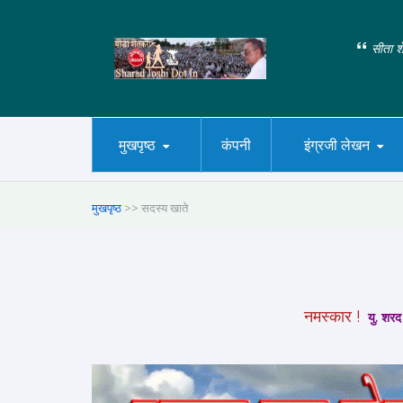
सीता शे
मुखपृष्ठ
कंपनी
इंग्रजी लेखन
मुखपृष्ठ
>> सदस्य खाते
नमस्कार !
यु. शरद 