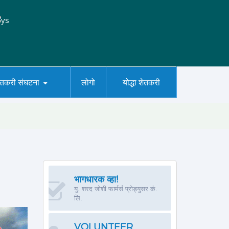
ेतकरी संघटना
लोगो
योद्धा शेतकरी
भागधारक व्हा!
यु. शरद जोशी फार्मर्स प्रोड्युसर कं.
लि.
VOLUNTEER