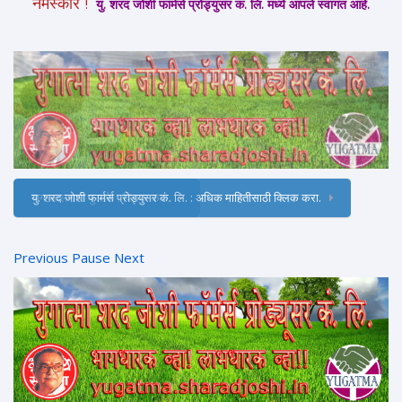
नमस्कार !
यु. शरद जोशी फार्मर्स प्रोड्युसर कं. लि. मध्ये आपले स्वागत आहे.
जग बदलणारी पुस्तके : क्लिक करा.
Previous
Pause
Next