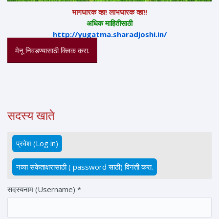
भागधारक व्हा! लाभधारक व्हा!!
अधिक माहितीसाठी
http://yugatma.sharadjoshi.in/
मेनू निवडण्यासाठी क्लिक करा.
सदस्य खाते
प्रवेश (Log in)
(active tab)
Primary tabs
नव्या संकेताक्षरासाठी ( password साठी) विनंती करा.
सदस्यनाम (Username)
*