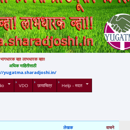
भागधारक व्हा! लाभधारक व्हा!!
अधिक माहितीसाठी
://yugatma.sharadjoshi.in/
io
VDO
छायाचित्र
Help - मदत
लेखक
वाचने