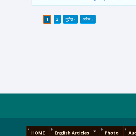
1
2
पुढील ›
अंतिम »
पाने
HOME
English Articles
Photo
Au