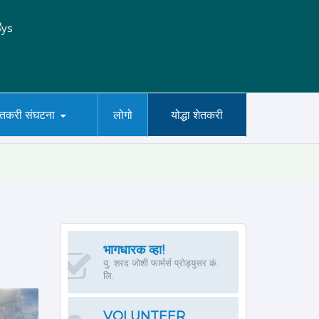
ेतकरी संघटना
लोगो
योद्धा शेतकरी
भागधारक व्हा!
यु. शरद जोशी फार्मर्स प्रोड्युसर कं.
लि.
VOLUNTEER