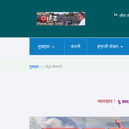
सीता शे
मुखपृष्ठ
कंपनी
इंग्रजी लेखन
मुखपृष्ठ
>> योद्धा शेतकरी
नमस्कार !
यु. शरद 