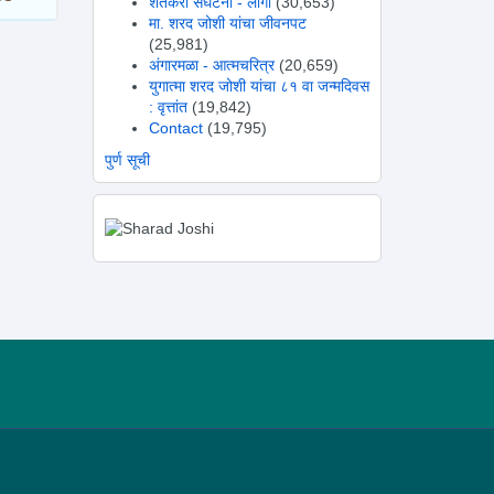
शेतकरी संघटना - लोगो
(30,653)
मा. शरद जोशी यांचा जीवनपट
(25,981)
अंगारमळा - आत्मचरित्र
(20,659)
युगात्मा शरद जोशी यांचा ८१ वा जन्मदिवस
: वृत्तांत
(19,842)
Contact
(19,795)
पुर्ण सूची