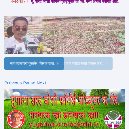
नमस्कार !
यु. शरद जोशी फार्मर्स प्रोड्युसर कं. लि. मध्ये आपले स्वागत आहे.
जग बदलणारी पुस्तके : क्लिक करा.
Previous
Pause
Next