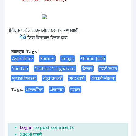
पीडीएफ़ फ़ाईल डाऊनलोड करून वाचण्यासाठी
येथे
किंवा चित्रावर क्लिक करा.
शब्दखुणा-Tags:
Agriculture
Farmer
Image
Sharad Joshi
Shetkari
Shetkari Sanghatana
किसान
मराठी लेखन
मुक्तअर्थव्यवस्था
योद्धा शेतकरी
शरद जोशी
शेतकरी संघटना
Tags:
आत्मचरित्र
अंगारमळा
पुस्तक
Log in
to post comments
20658 वाचने