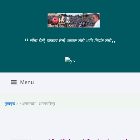
सीता शेती, माजघर शेती, व्यापार शेती आणि निर्यात शेती
Menu
मुखपृष्ठ
>> अंगारमळा - आत्मचरित्र