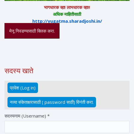
भागधारक व्हा! लाभधारक व्हा!!
अधिक माहितीसाठी
http://yugatma.sharadjoshi.in/
मेनू निवडण्यासाठी क्लिक करा.
सदस्य खाते
प्रवेश (Log in)
(active tab)
Primary tabs
नव्या संकेताक्षरासाठी ( password साठी) विनंती करा.
सदस्यनाम (Username)
*