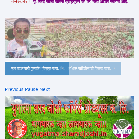
नमस्कार !
यु. शरद जोशी फार्मर्स प्रोड्युसर कं. लि. मध्ये आपले स्वागत आहे.
जग बदलणारी पुस्तके : क्लिक करा.
Previous
Pause
Next