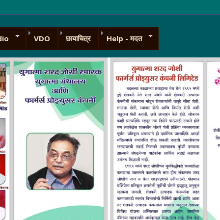
dio
VDO
छायाचित्र
Help - मदत