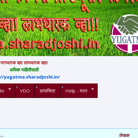
भागधारक व्हा! लाभधारक व्हा!!
अधिक माहितीसाठी
://yugatma.sharadjoshi.in/
io
VDO
छायाचित्र
Help - मदत
लेखक