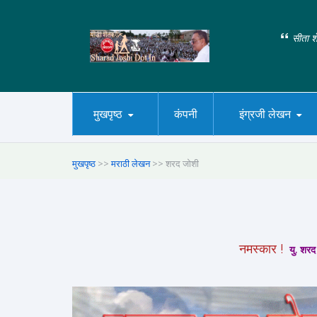
सीता शे
मुखपृष्ठ
कंपनी
इंग्रजी लेखन
मुखपृष्ठ
>>
मराठी लेखन
>> शरद जोशी
नमस्कार !
यु. शरद 