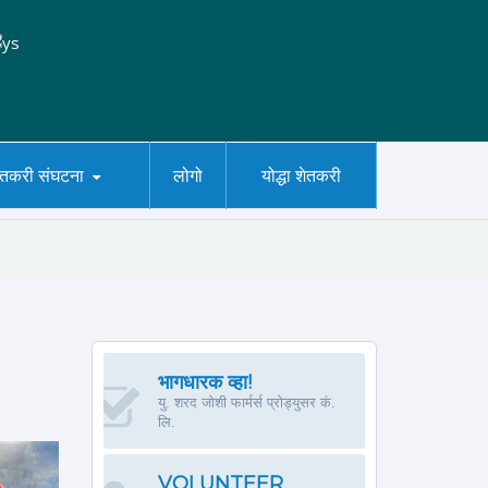
ेतकरी संघटना
लोगो
योद्धा शेतकरी
भागधारक व्हा!
यु. शरद जोशी फार्मर्स प्रोड्युसर कं.
लि.
VOLUNTEER