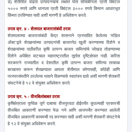
ड) शेतीतील वाढता उत्पादनखर्च लक्षात घेता सोयाबीनला प्रती क्विंटल
५००० रुपये आणि धानाला प्रती क्विंटल ३००० रुपये किमान आधारभूत
किंमत ठरविण्यात यावी अशी मागणी हे अधिवेशन करते.
ठराव क्र. ४ - शेतमाल बाजारासंबंधी ठराव
शेतमालाच्या बाजारासंबंधी केंद्र शासनाने प्रस्तावित केलेल्या 'मॉडेल
अ‍ॅक्ट'द्वारे शेतकर्‍यांच्या उत्पादनांची बाजारपेठ खुली करण्याच्या दिशेने व
शेतकर्‍यांच्या पाठीवरील कृषि उत्पन्न बाजार समित्यांचे जोखड तोडण्याच्या
दिशेने अपेक्षित वाटचाल महाराष्ट्रातील तूर्तास दृष्टिक्षेपात नाही. करिता
सरकारने राज्यातील व देशातील कृषि उत्पन्न बाजार समित्या तत्काळ
बरखास्त करून शेतकर्‍याला आपला शेतीमाल कोणासही, कोठेही आणि
परस्परसंमतीने ठरलेल्या भावाने विकण्याचे स्वातंत्र्य द्यावे अशी मागणी शेतकरी
संघटनेचे हे १२ वे संयुक्त अधिवेशन करते.
ठराव क्र. ५ - वीजबिलांबाबत ठराव
कृषिक्षेत्राला पूर्णवेळ पूर्ण दाबाचा वीजपुरवठा होईपर्यंत कुठल्याही प्रकारची
वीजबिल आकारणी करण्यात येऊ नये आणि आजपर्यंत करण्यात आलेली
वीजबिल आकारणी कायमची रद्द करण्यात यावी अशी मागणी शेतकरी संघटनेचे
हे १२ वे संयुक्त अधिवेशन करते.