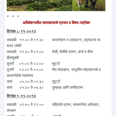
* * *
अधिवेशनातील कामकाजाचे प्रारूप व विषय-पत्रीका
दिनांक ८-११-२०१३
सकाळी ११.०० ते ११.३० ध्वजारोहन व उद्‍घाटन, उद्‍घाटक मा.
शरद जोशी
सकाळी ११.३० ते ०१.०० शेती, शेतीचे प्रश्न, कर्ज व वीज
बीलमुक्ती
दुपारी ०१.०० ते ०२.०० सुट्टी
दुपारी ०२.०० ते ०५.०० जैव तंत्रज्ञान, जनुकीय तंत्रज्ञानाचे व
बाजारपेठेचे स्वातंत्र्य
सायं ०५.०० ते ०५.३० सुट्टी
सायं ०५.३० ते ०७.३० दुष्काळ आणि पाणीप्रश्न
दिनांक ९-११-२०१३
सकाळी ०९.०० ते १२.०० महिलांचे प्रश्न, मालमत्तेचा अधिकार,
संरक्षण