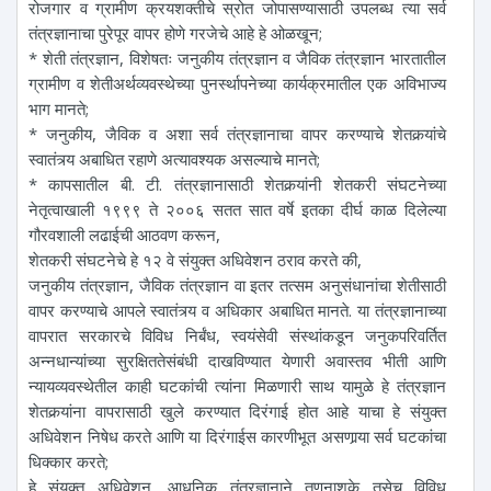
रोजगार व ग्रामीण क्रयशक्तीचे स्रोत जोपासण्यासाठी उपलब्ध त्या सर्व
तंत्रज्ञानाचा पुरेपूर वापर होणे गरजेचे आहे हे ओळखून;
* शेती तंत्रज्ञान, विशेषतः जनुकीय तंत्रज्ञान व जैविक तंत्रज्ञान भारतातील
ग्रामीण व शेतीअर्थव्यवस्थेच्या पुनर्स्थापनेच्या कार्यक्रमातील एक अविभाज्य
भाग मानते;
* जनुकीय, जैविक व अशा सर्व तंत्रज्ञानाचा वापर करण्याचे शेतकर्‍यांचे
स्वातंत्र्य अबाधित रहाणे अत्यावश्यक असल्याचे मानते;
* कापसातील बी. टी. तंत्रज्ञानासाठी शेतकर्‍यांनी शेतकरी संघटनेच्या
नेतृत्वाखाली १९९९ ते २००६ सतत सात वर्षे इतका दीर्घ काळ दिलेल्या
गौरवशाली लढाईची आठवण करून,
शेतकरी संघटनेचे हे १२ वे संयुक्त अधिवेशन ठराव करते की,
जनुकीय तंत्रज्ञान, जैविक तंत्रज्ञान वा इतर तत्सम अनुसंधानांचा शेतीसाठी
वापर करण्याचे आपले स्वातंत्र्य व अधिकार अबाधित मानते. या तंत्रज्ञानाच्या
वापरात सरकारचे विविध निर्बंध, स्वयंसेवी संस्थांकडून जनुकपरिवर्तित
अन्नधान्यांच्या सुरक्षिततेसंबंधी दाखविण्यात येणारी अवास्तव भीती आणि
न्यायव्यवस्थेतील काही घटकांची त्यांना मिळणारी साथ यामुळे हे तंत्रज्ञान
शेतकर्‍यांना वापरासाठी खुले करण्यात दिरंगाई होत आहे याचा हे संयुक्त
अधिवेशन निषेध करते आणि या दिरंगाईस कारणीभूत असणार्‍या सर्व घटकांचा
धिक्कार करते;
हे संयुक्त अधिवेशन, आधुनिक तंत्रज्ञानाने तणनाशके तसेच विविध