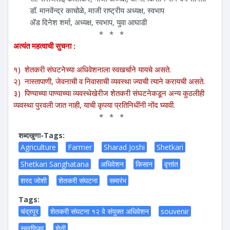
डॉ. मानवेंन्द्र काचोळे, माजी राष्ट्रीय अध्यक्ष, स्वभाप
अ‍ॅड दिनेश शर्मा, अध्यक्ष, स्वभाप, युवा आघाडी
* * *
अत्यंत महत्वाची सुचना :
१) शेतकरी संघटनेच्या अधिवेशनाला स्वखर्चाने यायचे असते.
२) नास्तापाणी, जेवनाची व निवासाची व्यवस्था ज्याची त्याने करायची असते.
३) पिण्याच्या पाण्याच्या व्यवस्थेखेरीज शेतकरी संघटनेकडून अन्य कुठलीही
व्यवस्था पुरवली जात नाही, याची कृपया प्रतिनिधींनी नोंद घ्यावी.
* * *
शब्दखुणा-Tags:
Agriculture
Farmer
Sharad Joshi
Shetkari
Shetkari Sanghatana
अधिवेशन
किसान
वृत्तांत
शरद जोशी
शेतकरी संघटना
समारंभ
Tags:
चंद्रपूर
शेतकरी संघटना १२ वे संयुक्त अधिवेशन
souvenir
स्मरणिका
शेती