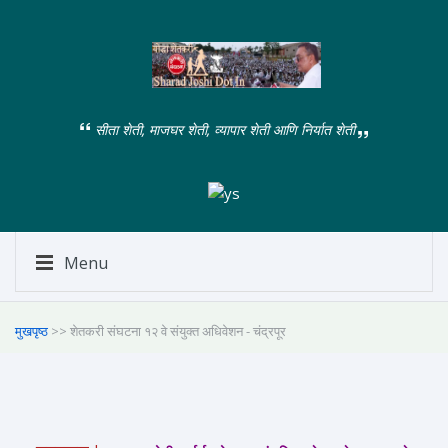
सीता शेती, माजघर शेती, व्यापार शेती आणि निर्यात शेती
Menu
मुखपृष्ठ
>> शेतकरी संघटना १२ वे संयुक्त अधिवेशन - चंद्रपूर