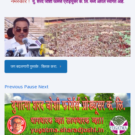
नमस्कार !
यु. शरद जोशी फार्मर्स प्रोड्युसर कं. लि. मध्ये आपले स्वागत आहे.
जग बदलणारी पुस्तके : क्लिक करा.
Previous
Pause
Next