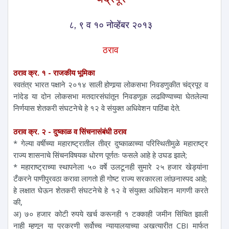
८, ९ व १० नोव्हेंबर २०१३
ठराव
ठराव क्र. १ - राजकीय भूमिका
स्वतंत्र भारत पक्षाने २०१४ साली होणार्‍या लोकसभा निवडणुकीत चंद्रपूर व
नांदेड या दोन लोकसभा मतदारसंघांतून निवडणूक लढविण्याच्या घेतलेल्या
निर्णयास शेतकरी संघटनेचे हे १२ वे संयुक्त अधिवेशन पाठिंबा देते.
ठराव क्र. २ - दुष्काळ व सिंचनासंबंधी ठराव
* गेल्या वर्षीच्या महाराष्ट्रातील तीव्र दुष्काळाच्या परिस्थितीमुळे महाराष्ट्र
राज्य शासनाचे सिंचनविषयक धोरण पूर्णतः फसले आहे हे उघड झाले;
* महाराष्ट्राच्या स्थापनेला ५० वर्षे उलटूनही सुमारे २५ हजार खेड्यांना
टँकरने पाणीपुरवठा करावा लागतो ही गोष्ट राज्य सरकारला लांछनास्पद आहे;
हे लक्षात घेऊन शेतकरी संघटनेचे हे १२ वे संयुक्त अधिवेशन मागणी करते
की,
अ) ७० हजार कोटी रुपये खर्च करूनही १ टक्काही जमीन सिंचित झाली
नाही म्हणून या प्रकरणी सर्वोच्च न्यायालयाच्या अखत्यारीत CBI मार्फत