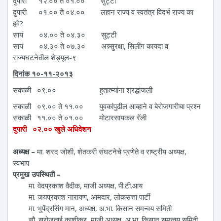
दुपारी १२.०० ते ०१.०० सुट्टी
दुपारी ०१.०० ते ०४.०० लहान राज्य व स्वतंत्र विदर्भ राज्य का
हवे?
सायं ०४.०० ते ०४.३० सुट्टी
सायं ०४.३० ते ०७.३० अन्न्सुरक्षा, सिलींग कायदा व
राज्यघटनेतील शेड्यूल-९
दिनांक १०-११-२०१३
सकाळी ०९.०० हुतात्म्यांना श्रद्धांजली
सकाळी ०९.०० ते ११.०० युवकांपुढील आव्हाने व बेरोजगारीचा प्रश्न
सकाळी ११.०० ते ०१.०० मोटारसायकल रॅली
दुपारी ०२.०० खुले अधिवेशन
अध्यक्ष –
मा. शरद जोशी, शेतकरी संघटनेचे प्रणेते व राष्ट्रीय अध्यक्ष,
स्वभाप
प्रमुख उपस्थिती –
मा. वेदप्रकाश वैदीक, माजी अध्यक्ष, पी.टी.आय
मा. जयप्रकाश नारायण, आमदार, लोकसत्ता पार्टी
मा. भुपेंद्रसिंग मान, अध्यक्ष, अ.भा. किसान समन्वय समिती
सौ. सरोजताई काशीकर, माजी अध्यक्ष, अ.भा. किसान समन्वय समिती