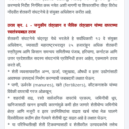
करण्याचे निर्देश निर्गमित करू नयेत अशी मागणी या शिफारशींना तीव्र विरोध
नोंदवीत शेतकरी संघटनेचे हे संयुक्त अधिवेशन करीत आहे.
ठराव क्र. ८ - जनुकीय तंत्रज्ञान व जैविक तंत्रज्ञान यांच्या वापराच्या
स्वातंत्र्याबद्दल ठराव
शेतकरी संघटनेचे चंद्रपूर येथे भरलेले हे सर्वाधिकारी १२ वे संयुक्त
अधिवेशन, ज्यासाठी महाराष्ट्रभरातून २५ हजारांहून अधिक शेतकरी
स्त्रीपुरुष आणि किसान समन्वय समितीच्या पंजाब, हरियाणा, कर्नाटक आणि
उत्तर प्रदेशातील सदस्य संघटनांचे प्रतिनिधी हजर आहेत, एकमताने ठराव
करते की,
* शेती व्यवसायावरील अन्न, ऊर्जा, पशुखाद्य, औषधी व इतर उद्योगांसाठी
आवश्यक उपपदार्थ निर्माण करण्याची जबाबदारी लक्षात घेऊन;
* पाणी, ऊर्वरके (manures), खते (fertilizers), कीटकनाशके यांच्या
विवेकी वापराची गरज ओळखून;
* शहरांची वाढ, रस्ते सार्वजनिक वापरांचे प्रकल्प, जमिनीची धूप,
खनिजासाठी खनन इत्यादि कारणांमुळे कमी होत जाणारे शेतीयोग्य जमिनीचे
क्षेत्र आणि मजुरी व इतर उपनिविष्ठांचा वाढता खर्च यांचा मेळ घालणे
दिवसेदिवस कठीण होत गेल्याने शेतीची तूट वाढत आहे हे लक्षात घेऊन;
* या परिस्थितीतही शेती टिकवण्यासाठी व शेतीवरील उत्पादकतेचे तसेच