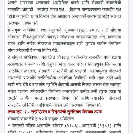
असणे आवश्यक असल्याचे अधोरेखित करते आणि शेतकरी संघटनेची
राजकीय आघाडी - स्वतंत्र भारत पक्ष - (किमान मान्यताप्राप्त राजकीय पक्ष
व्हावा ज्यासाठी पक्षाचे किमान दोन खासदार असण्याची आवश्यता आहे) सशक्त
करण्याचा निर्णय घेते;
हे संयुक्त अधिवेशन, त्या अनुषंगाने, सुरुवात म्हणून, २०१४ साली होणार्‍या
लोकसभा निवडणुकांसाठी चंद्रपूर लोकसभा मतदारसंघातून अ‍ॅड्. वामनराव
चटप आणि नांदेड लोकसभा मतदारसंघातून श्री. गुणवंत पाटील हंगर्गेकर
यांना उमेदवारी देण्याचा निर्णय घेते.
हे संयुक्त अधिवेशन, प्रचलित निवडणूकप्रक्रियेत राजकीय पक्ष वाढत्या
प्रमाणावर धनबळ आणि बाहुबळ यांचा वापर करून निवडणुका जिंकण्याचा
आटापिटा करतात, शेतकरी संघटनेची ही प्रकृती नसल्यामुळेच शेतकरी
संघटनेचे राजकीय प्रतिनिधीत्व अपेक्षेपेक्षा कितीतरी कमी रहात आले आहे
याची नोंद घेते व राजकीय प्रतिनिधीत्वाची आजची निकड लक्षात घेता स्वतंत्र
भारत पक्षाच्या उमेदवारांना निधीच्या कमतरतेचा कमीत कमी त्रास व्हावा या
दृष्टीने आर्थिक मदत करण्याचा निर्णय घेते आणि त्याकरिता शेतकरी
संघटनेसाठी निधी जमविण्याची मोहिम उभी करण्याचा निर्णय घेते.
ठराव क्र. ९ - स्त्रीप्रश्न व स्त्रियांची सुरक्षितता विषयक ठराव
शेतकरी संघटनेचे हे १२ वे संयुक्त अधिवेशन
* शेतकरी महिला आघाडीने चांदवड (१९८६), अमरावती (१९८९) आणि
रावेरी (२००१) अधिवेशनांत केलेल्या ठरावांची अंमलबजावणी अजूनही