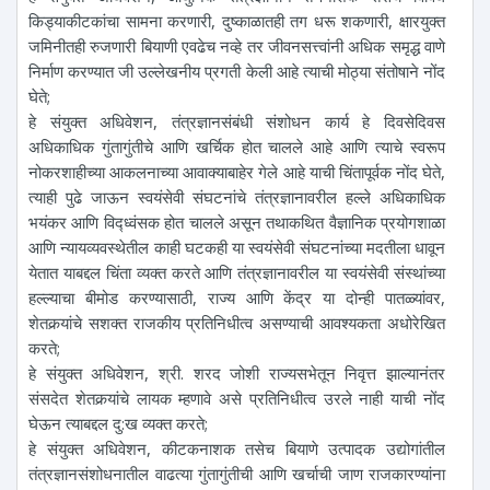
किड्याकीटकांचा सामना करणारी, दुष्काळातही तग धरू शकणारी, क्षारयुक्त
जमिनीतही रुजणारी बियाणी एवढेच नव्हे तर जीवनसत्त्वांनी अधिक समृद्ध वाणे
निर्माण करण्यात जी उल्लेखनीय प्रगती केली आहे त्याची मोठ्या संतोषाने नोंद
घेते;
हे संयुक्त अधिवेशन, तंत्रज्ञानसंबंधी संशोधन कार्य हे दिवसेदिवस
अधिकाधिक गुंतागुंतीचे आणि खर्चिक होत चालले आहे आणि त्याचे स्वरूप
नोकरशाहीच्या आकलनाच्या आवाक्याबाहेर गेले आहे याची चिंतापूर्वक नोंद घेते,
त्याही पुढे जाऊन स्वयंसेवी संघटनांचे तंत्रज्ञानावरील हल्ले अधिकाधिक
भयंकर आणि विद्ध्वंसक होत चालले असून तथाकथित वैज्ञानिक प्रयोगशाळा
आणि न्यायव्यवस्थेतील काही घटकही या स्वयंसेवी संघटनांच्या मदतीला धावून
येतात याबद्दल चिंता व्यक्त करते आणि तंत्रज्ञानावरील या स्वयंसेवी संस्थांच्या
हल्ल्याचा बीमोड करण्यासाठी, राज्य आणि केंद्र या दोन्ही पातळ्यांवर,
शेतकर्‍यांचे सशक्त राजकीय प्रतिनिधीत्व असण्याची आवश्यकता अधोरेखित
करते;
हे संयुक्त अधिवेशन, श्री. शरद जोशी राज्यसभेतून निवृत्त झाल्यानंतर
संसदेत शेतकर्‍यांचे लायक म्हणावे असे प्रतिनिधीत्व उरले नाही याची नोंद
घेऊन त्याबद्दल दु:ख व्यक्त करते;
हे संयुक्त अधिवेशन, कीटकनाशक तसेच बियाणे उत्पादक उद्योगांतील
तंत्रज्ञानसंशोधनातील वाढत्या गुंतागुंतीची आणि खर्चाची जाण राजकारण्यांना