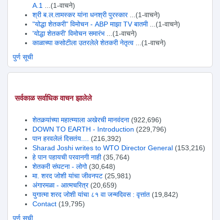
A.1
...(1-वाचने)
श्री ब.ल.तामस्कर यांना धनश्री पुरस्कार
...(1-वाचने)
"योद्धा शेतकरी" विमोचन - ABP माझा TV बातमी
...(1-वाचने)
'योद्धा शेतकरी' विमोचन समारंभ
...(1-वाचने)
काळाच्या कसोटीला उतरलेले शेतकरी नेतृत्व
...(1-वाचने)
पुर्ण सूची
सर्वकाळ सर्वाधिक वाचन झालेले
शेतकर्‍यांच्या महात्म्याला अखेरची मानवंदना
(922,696)
DOWN TO EARTH - Introduction
(229,796)
पान हरवलेलं दिसतंय....
(216,392)
Sharad Joshi writes to WTO Director General
(153,216)
हे पान पहायची परवानगी नाही
(35,764)
शेतकरी संघटना - लोगो
(30,648)
मा. शरद जोशी यांचा जीवनपट
(25,981)
अंगारमळा - आत्मचरित्र
(20,659)
युगात्मा शरद जोशी यांचा ८१ वा जन्मदिवस : वृत्तांत
(19,842)
Contact
(19,795)
पुर्ण सूची