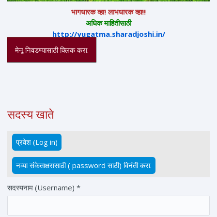
भागधारक व्हा! लाभधारक व्हा!!
अधिक माहितीसाठी
http://yugatma.sharadjoshi.in/
मेनू निवडण्यासाठी क्लिक करा.
सदस्य खाते
प्रवेश (Log in)
(active tab)
Primary tabs
नव्या संकेताक्षरासाठी ( password साठी) विनंती करा.
सदस्यनाम (Username)
*