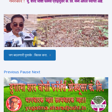
नमस्कार !
यु. शरद जोशी फार्मर्स प्रोड्युसर कं. लि. मध्ये आपले स्वागत आहे.
जग बदलणारी पुस्तके : क्लिक करा.
Previous
Pause
Next