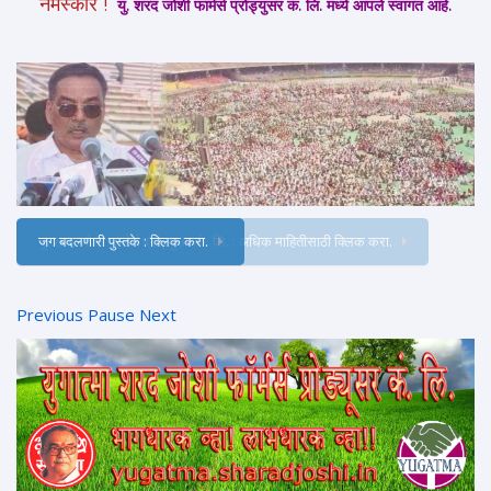
नमस्कार !
यु. शरद जोशी फार्मर्स प्रोड्युसर कं. लि. मध्ये आपले स्वागत आहे.
जग बदलणारी पुस्तके : क्लिक करा.
Previous
Pause
Next