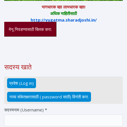
भागधारक व्हा! लाभधारक व्हा!!
अधिक माहितीसाठी
http://yugatma.sharadjoshi.in/
मेनू निवडण्यासाठी क्लिक करा.
सदस्य खाते
प्रवेश (Log in)
(active tab)
Primary tabs
नव्या संकेताक्षरासाठी ( password साठी) विनंती करा.
सदस्यनाम (Username)
*