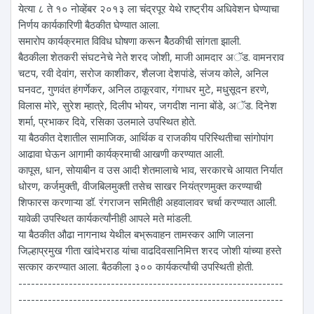
येत्या ८ ते १० नोव्हेंबर २०१३ ला चंद्रपूर येथे राष्ट्रीय अधिवेशन घेण्याचा
निर्णय कार्यकारिणी बैठकीत घेण्यात आला.
समारोप कार्यक्रमात विविध घोषणा करून बैेठकीची सांगता झाली.
बैठकीला शेतकरी संघटनेचे नेते शरद जोशी, माजी आमदार अॅड. वामनराव
चटप, रवी देवांग, सरोज काशीकर, शैलजा देशपांडे, संजय कोले, अनिल
घनवट, गुणवंत हंगर्णेकर, अनिल ठाकूरवार, गंगाधर मुटे, मधुसूदन हरणे,
विलास मोरे, सुरेश म्हात्रे, दिलीप भोयर, जगदीश नाना बोंडे, अॅड. दिनेश
शर्मा, प्रभाकर दिवे, रसिका उलमाले उपस्थित होते.
या बैठकीत देशातील सामाजिक, आर्थिक व राजकीय परिस्थितीचा सांगोपांग
आढावा घेऊन आगामी कार्यक्रमाची आखणी करण्यात आली.
कापूस, धान, सोयाबीन व उस आदी शेतमालाचे भाव, सरकारचे आयात निर्यात
धोरण, कर्जमुक्ती, वीजबिलमुक्ती तसेच साखर नियंत्रणमुक्त करण्याची
शिफारस करणाऱ्या डॉ. रंगराजन समितीही अहवालावर चर्चा करण्यात आली.
यावेळी उपस्थित कार्यकर्त्यांनीही आपले मते मांडली.
या बैठकीत औढा नागनाथ येथील बभ्रूवाहन तामस्कर आणि जालना
जिल्हाप्रमुख गीता खांदेभराड यांचा वाढदिवसानिमित्त शरद जोशी यांच्या हस्ते
सत्कार करण्यात आला. बैठकीला ३०० कार्यकर्त्यांची उपस्थिती होती.
---------------------------------------------------------------
---------------------------------------------------------------