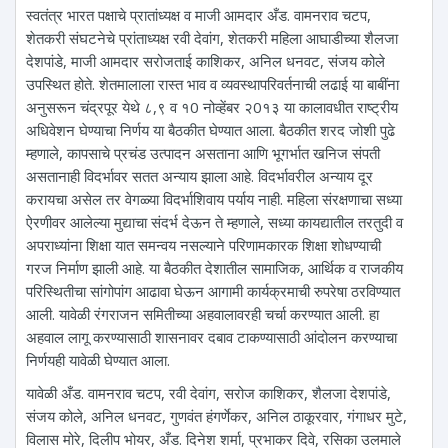
स्वतंत्र भारत पक्षाचे प्रातांध्यक्ष व माजी आमदार अँड. वामनराव चटप,
शेतकरी संघटनेचे प्रांताध्यक्ष रवी देवांग, शेतकरी महिला आघाडीच्या शैलजा
देशपांडे, माजी आमदार सरोजताई काशिकर, अनिल धनवट, संजय कोले
उपस्थित होते. शेतमालाला रास्त भाव व व्यवस्थापरिवर्तनाची लढाई या बाबींना
अनुसरून चंद्रपूर येथे ८,९ व १0 नोव्हेंबर २0१३ या कालावधीत राष्ट्रीय
अधिवेशन घेण्याचा निर्णय या बैठकीत घेण्यात आला. बैठकीत शरद जोशी पुढे
म्हणाले, कापसाचे प्रचंड उत्पादन असताना आणि भूगर्भात खनिज संपती
असतानाही विदर्भावर सतत अन्याय झाला आहे. विदर्भावरील अन्याय दूर
करायचा असेल तर वेगळ्या विदर्भाशिवाय पर्याय नाही. महिला संरक्षणाचा सध्या
ऐरणीवर आलेल्या मुद्याचा संदर्भ देऊन ते म्हणाले, सध्या कायद्यातील तरतुदी व
अपराध्यांना शिक्षा यात समन्वय नसल्याने परिणामकारक शिक्षा शोधण्याची
गरज निर्माण झाली आहे. या बैठकीत देशातील सामाजिक, आर्थिक व राजकीय
परिस्थितीचा सांगोपांग आढावा घेऊन आगामी कार्यक्रमाची रुपरेषा ठरविण्यात
आली. यावेळी रंगराजन समितीच्या अहवालावरही चर्चा करण्यात आली. हा
अहवाल लागू करण्यासाठी शासनावर दबाव टाकण्यासाठी आंदोलन करण्याचा
निर्णयही यावेळी घेण्यात आला.
यावेळी अँड. वामनराव चटप, रवी देवांग, सरोज काशिकर, शैलजा देशपांडे,
संजय कोले, अनिल धनवट, गुणवंत हंगर्णेकर, अनिल ठाकूरवार, गंगाधर मुटे,
विलास मोरे, दिलीप भोयर, अँड. दिनेश शर्मा, प्रभाकर दिवे, रसिका उलमाले