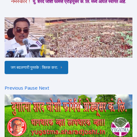
नमस्कार !
यु. शरद जोशी फार्मर्स प्रोड्युसर कं. लि. मध्ये आपले स्वागत आहे.
जग बदलणारी पुस्तके : क्लिक करा.
Previous
Pause
Next