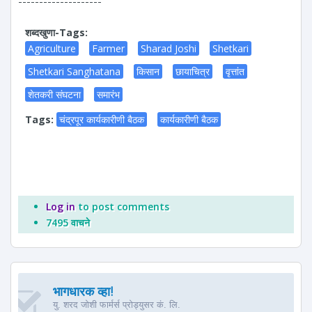
--------------------
शब्दखुणा-Tags:
Agriculture
Farmer
Sharad Joshi
Shetkari
Shetkari Sanghatana
किसान
छायाचित्र
वृत्तांत
शेतकरी संघटना
समारंभ
Tags:
चंद्रपूर कार्यकारीणी बैठक
कार्यकारीणी बैठक
Log in
to post comments
7495 वाचने
भागधारक व्हा!
यु. शरद जोशी फार्मर्स प्रोड्युसर कं. लि.