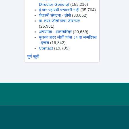
Director General
(153,216)
हे पान पहायची परवानगी नाही
(35,764)
शेतकरी संघटना - लोगो
(30,652)
मा. शरद जोशी यांचा जीवनपट
(25,981)
अंगारमळा - आत्मचरित्र
(20,659)
युगात्मा शरद जोशी यांचा ८१ वा जन्मदिवस
: वृत्तांत
(19,842)
Contact
(19,795)
पुर्ण सूची