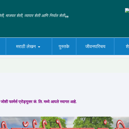
ती, माजघर शेती, व्यापार शेती आणि निर्यात शेती
मराठी लेखन
पुस्तके
जीवनपरिचय
श
जोशी फार्मर्स प्रोड्युसर कं. लि. मध्ये आपले स्वागत आहे.