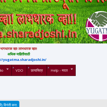
भागधारक व्हा! लाभधारक व्हा!!
अधिक माहितीसाठी
://yugatma.sharadjoshi.in/
io
VDO
छायाचित्र
Help - मदत
ी) विनंती करा.