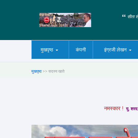
सीता शे
मुखपृष्ठ
कंपनी
इंग्रजी लेखन
मुखपृष्ठ
>> सदस्य खाते
नमस्कार !
यु. शरद 