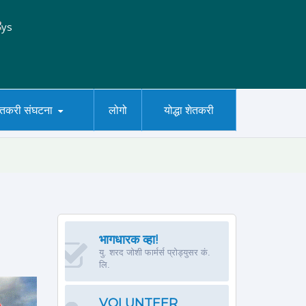
ेतकरी संघटना
लोगो
योद्धा शेतकरी
भागधारक व्हा!
यु. शरद जोशी फार्मर्स प्रोड्युसर कं.
लि.
VOLUNTEER