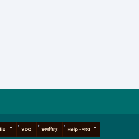
dio
VDO
छायाचित्र
Help - मदत