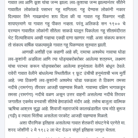
गावात लव आणि कूश यांचा जन्म झाला. लव-कुशाचा जन्म झाल्यानंतर सीतेने
गावातील लोकांकडे पसाभर गहू मागितला. गहू देण्यास लोकांनी नकार
दिल्यावर तिने गावकर्‍यांना शाप दिला की या गावात गहू पिकणार नाही.
शापाप्रमाणे या गावात गहू पीकत नव्हता. परंतू अलिकडे सन १९०० चे
दरम्यान गावातील लोकांनी सीतेला साकडे घालून पिकलेला गहू सीतामंदीरात
भेट दिल्याशिवाय आम्ही गव्हाचा एकही दाणा खाणार नाही. असा संकल्प करून
तो संकल्प वार्षिक पाळल्यामुळे गावात गहू पिकण्यास सुरुवात झाली.
आणखी अशीही एक कहाणी आहे की, रामाचा अश्वमेघ नावाचा घोडा
लव-कुशांनी अडविला आणि त्या घोड्याबरोबरोबर आलेल्या शत्रुघ्न, लक्ष्मण
यांचा पराभव करून घोड्याबरोबर आलेल्या हनुमंताला वेलीने बांधून ठेवले.
रावेरी गावात वेलीने बांधलेल्या स्थितीतील ९ फ़ूट उंचीची हनुमंताची भव्य मुर्ती
आहे. ज्या ठिकाणी लव-कुशांनी अश्वमेघ घोडा पकडला ते ठिकाण तमसा
नदीचे (रामगंगा) तीरावर आजही पाहण्यास मिळते. गावाच्या दक्षिण भागाकडून
तमसा (रामगंगा) नदीचे वळण असून उत्तर वाहनी असलेल्या नदीचे तिरावर
जगातील एकमेव वनवासी सीतेचे हेमाडपंथी मंदीर आहे. तसेच बाजुला वाल्मिक
ऋषिचा आश्रम सुद्धा आहे. शिवाजी महाराजांचे कालखंडातील पाच मोठे बुरूज
(गढी) व त्याला भिंतीचा असलेला परकोट आजही पाहण्यास मिळतो.
अशा पौराणिक इतिहास असलेल्या गावात शेतकरी संघटनेचे प्रणेते मा.
शरद जोशींनी २ मे १९८२ ला भेट देऊन संपूर्ण इतिहास जाणून घेतला.