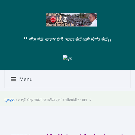
सीता शेती, माजघर शेती, व्यापार शेती आणि निर्यात शेती
Menu
मुखपृष्ठ
>> श्री क्षेत्र रावेरी, जगातील एकमेव सीतामंदीर : भाग -२