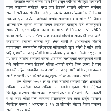
जगातील एकमेव सीतेचे मंदीर जिर्ण असून मंदीराचा जिर्णोद्धार करण्याची
गरज असल्याचे सांगीतले, परंतू एका शेतकरी राजाची भूमीकन्या सार्वभौम
राजाची राणी वनवासी सीतेला गरोदर अवस्थेत वनात सोडल्यानंतर तिची काय
अवस्था झाली असेल. वाल्मिकी ऋषीचे आश्रयाने वनवासी सीतेने धैर्याने
आपल्या दोन मुलांचा सांभाळ करून समाजाला दाखवून दिले. त्याचप्रमाणे
समाजातील ६०% महिला आपला घाम गाळून शेतीचे कष्ट करते. परंपंरेने
चालत आलेला अन्याय होतच आहे. त्यासाठी महिलांना आधाराची गरज आहे.
ज्याप्रमाणे वनवासी सीतेला श्री क्षेत्र रावेरी हे आधारस्थान मिळाले
त्याचप्रमाणे समाजातील परित्यक्त्या महिलांसाठी सुद्धा रावेरी हे माहेर झाले
पाहिजे, अशी मा. शरद जोशींनी गावकर्‍यांसमोर इच्छा प्रगट केली. १९९४ ला
मा. शरद जोशींनी शेतकरी महिला आघाडीचा लक्ष्मीमुक्ती कार्यक्रमाचे रावेरी
येथे आयोजन करून शेतकरी महिला आघाडी समोर विषय ठेवला. हे काम
शेतकरी महिला आघाडीने करावे अशी मा. शरद जोशी यांनी सुचना करून
आम्ही शेतकरी संघटनेचे पाईक बंधू तुमच्या सोबत असल्याचे सांगीतले.
सन नोव्हेंबर २००१ ला मा. शरद जोशींनी शेतकरी महिला आघाडीचे
अधिवेशन रावेरीला घेऊन अधिवेशनात जगातील एकमेव सीता मंदीराचा
जिर्णोद्धार करण्याचा संकल्प केला. शेतकरी संघटना, शेतकरी महिला आघाडी
व मा. शरद जोशी यांनी स्वत:च्या मिळकतीतून दहा लाख खर्चून मंदीराचा
जिर्णोद्धार करून २ ऑक्टोंबर २०११ ला लोकार्पण सोहळा घेऊन गावाच्या
सुपूर्द करण्यात आले.