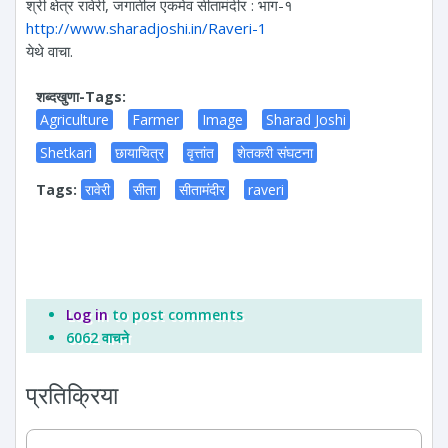
श्री क्षेत्र रावेरी, जगातील एकमेव सीतामंदीर : भाग-१
http://www.sharadjoshi.in/Raveri-1
येथे वाचा.
शब्दखुणा-Tags:
Agriculture
Farmer
Image
Sharad Joshi
Shetkari
छायाचित्र
वृत्तांत
शेतकरी संघटना
Tags:
रावेरी
सीता
सीतामंदीर
raveri
Log in
to post comments
6062 वाचने
प्रतिक्रिया