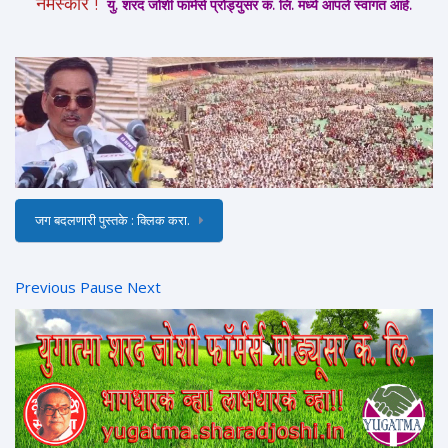
नमस्कार !
यु. शरद जोशी फार्मर्स प्रोड्युसर कं. लि. मध्ये आपले स्वागत आहे.
जग बदलणारी पुस्तके : क्लिक करा.
Previous
Pause
Next