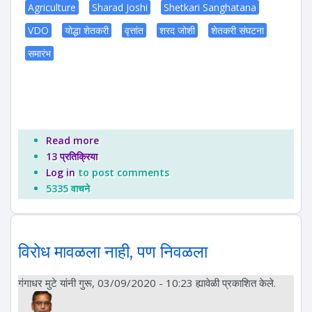
Agriculture
Sharad Joshi
Shetkari Sanghatana
VDO
योद्धा शेतकरी
वृत्तांत
शरद जोशी
शेतकरी संघटना
समारंभ
Read more
about युगात्मा शरद जोशी : ८५ वी जयंती
13 प्रतिक्रिया
Log in
to post comments
5335 वाचने
विरोध मावळला नाही, पण निवळला
गंगाधर मुटे
यांनी गुरू, 03/09/2020 - 10:23 ह्यावेळी प्रकाशित केले.