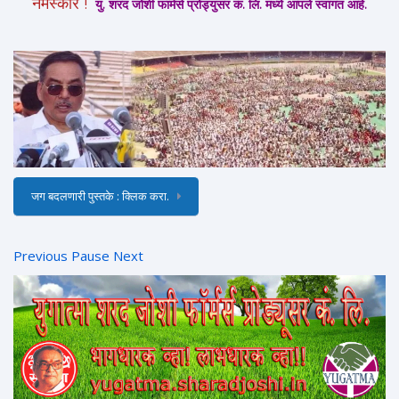
नमस्कार !
यु. शरद जोशी फार्मर्स प्रोड्युसर कं. लि. मध्ये आपले स्वागत आहे.
जग बदलणारी पुस्तके : क्लिक करा.
Previous
Pause
Next