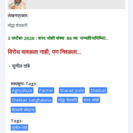
लेखनप्रकार:
योद्धा शेतकरी
3 सप्टेंबर 2020 : शरद जोशी यांच्या 86 व्या जन्मादिनानिम्मित...
विरोध मावळला नाही, पण निवळला...
- सुनील तांबे
शब्दखुणा-Tags:
Agriculture
Farmer
Sharad Joshi
Shetkari
Shetkari Sanghatana
योद्धा शेतकरी
शरद जोशी
शेतकरी संघटना
Tags:
सुनील तांबे