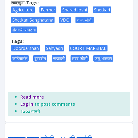
शब्दखुणा-Tags:
Agriculture
Farmer
Sharad Joshi
Shetkari
Shetkari Sanghatana
VDO
शरद जोशी
शेतकरी संघटना
Tags:
Doordarshan
Sahyadri
COURT MARSHAL
कोर्टमार्शल
दूरदर्शन
सह्याद्री
शरद जोशी
जयु भाटकर
Read more
about COURT MARSHAL - SHARAD JOSHI
Log in
to post comments
1262 वाचने