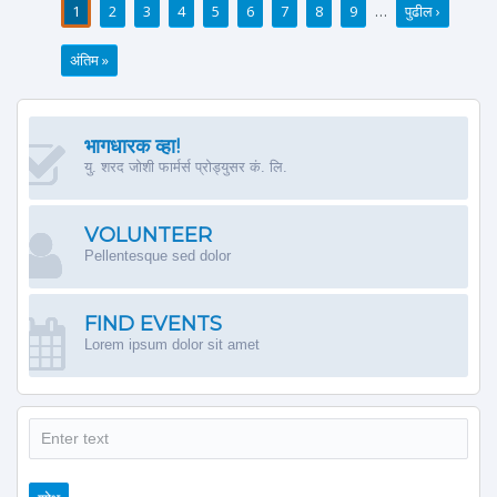
1
2
3
4
5
6
7
8
9
…
पुढील ›
पाने
अंतिम »
भागधारक व्हा!
यु. शरद जोशी फार्मर्स प्रोड्युसर कं. लि.
VOLUNTEER
Pellentesque sed dolor
FIND EVENTS
Lorem ipsum dolor sit amet
शोध
शोध