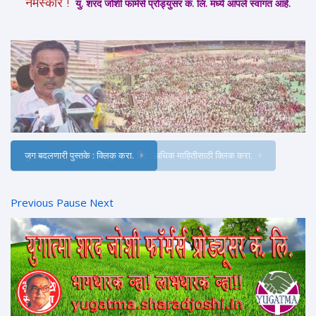
नमस्कार !
यु. शरद जोशी फार्मर्स प्रोड्युसर कं. लि. मध्ये आपले स्वागत आहे.
जग बदलणारी पुस्तके : क्लिक करा.
Previous
Pause
Next