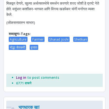
मिळवून देणारे, खुल्या अर्थव्यवस्थेचे समर्थन करणारे शरद जोशी हे द्रष्टे नेते
होते. वसुंधरा काशीकर-भागवत आणि विनया खडपेकर यांनी मनोगत व्यक्त
केले.
(लोकसत्तावरुन साभार)
शब्दखुणा-Tags:
Agriculture
Farmer
Sharad Joshi
Shetkari
योद्धा शेतकरी
वृत्तांत
Log in
to post comments
6771 वाचने
भागधारक व्हा!