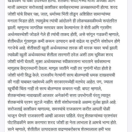
खडपेकर या वेळी उपस्थित होत्या. शेतकरी संघटनेच्या माजी अध्यक्षा आणि
माजी आमदार सरोजताई काशीकर कार्यक्रमाच्या अध्यक्षस्थानी होत्या. शरद
जोशी यांचे विचार पक्ष, जात, धर्माच्या भिंती तोडून अशिक्षित सामान्यांच्या
मनाला भिडत होते. त्यामुळेच त्यांची आंदोलने ही लोकचळवळीमध्ये रूपांतरित
झाली. म्हणूनच जागतिक स्तरावर काम केल्यानंतर ते शेती आणि ग्रामीण
अर्थव्यवस्थेशी जोडले गेले ही त्यांची ताकद होती, असे सांगून गडकरी म्हणाले,
शेतीमधील गुंतवणूक कमी करून उत्पादन कसे वाढेल या दृष्टीने संशोधन होणे
गरजेचे आहे. शेतीसाठी खुली अर्थव्यवस्था तारक की मारक यावर चर्चा झाली.
त्यावेळी खुली अर्थव्यवस्था शेतीला तारणारी ठरेल अशी ठाम भूमिका शरद
जोशी यांनी घेतली. मुक्त अर्थव्यवस्था स्वीकारताना भारताने सर्वसामान्य
माणूसच केंद्रस्थानी ठेवला. माणूस जातीने नाही तर गुणांनी मोठा होतो हे
जोशी यांनी सिद्ध केले. राजकीय नेत्यांनी सत्य बोलण्याची धमक दाखवायची
की नाही याबाबत पक्षांमध्ये आणि सरकारमध्येही मतभेद आहेत. पण, ज्याला
खुर्चीची चिंता नाही तो सत्य बोलण्यास कचरत नाही. बापट म्हणाले,
शेतकऱ्यांच्या नावाखाली आजवर अनेकांनी सत्ता उपभोगली पंरतु त्यातून
शेतकऱ्यांचे प्रश्न सुटले नाहीत. शेती संशोधनाकडे अक्षम्य दुर्लक्ष झाले आहे.
सरोजताई काशीकर म्हणाल्या, समस्यांचे राजकारण करीत आपली पोळी
भाजून घेणारे राजकारणी आम्ही आजवर पाहिले. पंरतु शेतकऱ्यांच्या प्रश्नांवर
पोटतिडकीने काम करणारा शरद जोशी हा नेता लाभाला हे आमचे भाग्य होते.
साने म्हणाले, शेतीतील उत्पादकता वाढण्याबरोबरच शेतमालाला हमी भाव