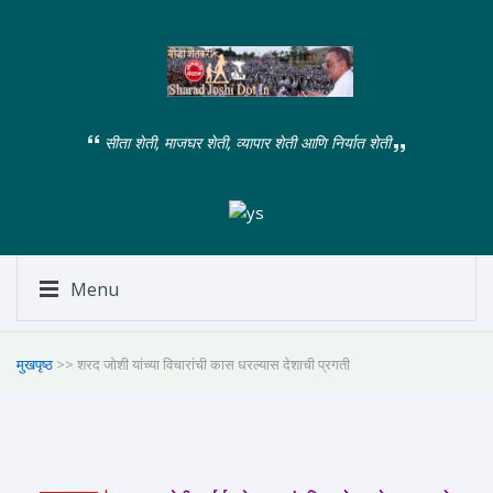
सीता शेती, माजघर शेती, व्यापार शेती आणि निर्यात शेती
Menu
मुखपृष्ठ
>> शरद जोशी यांच्या विचारांची कास धरल्यास देशाची प्रगती