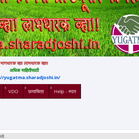
भागधारक व्हा! लाभधारक व्हा!!
अधिक माहितीसाठी
://yugatma.sharadjoshi.in/
VDO
छायाचित्र
Help - मदत
ले.