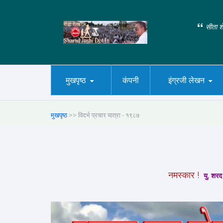
सीता शे
मुखपृष्ठ
कंपनी
इंग्रजी लेखन
मुखपृष्ठ
>> विदर्भ प्रचार यात्रा - १९८७
नमस्कार !
यु. शरद 