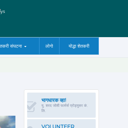
ेतकरी संघटना
लोगो
योद्धा शेतकरी
भागधारक व्हा!
यु. शरद जोशी फार्मर्स प्रोड्युसर कं.
लि.
VOLUNTEER