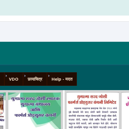
VDO
छायाचित्र
Help - मदत