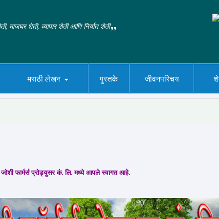
ती, माजघर शेती, व्यापार शेती आणि निर्यात शेती
मराठी लेखन
पुस्तके
जीवनपरिचय
श
जोशी फार्मर्स प्रोड्युसर कं. लि. मध्ये आपले स्वागत आहे.