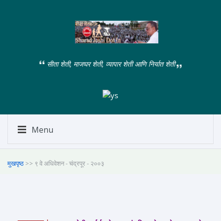
सीता शेती, माजघर शेती, व्यापार शेती आणि निर्यात शेती
Menu
मुखपृष्ठ
>> ९ वे अधिवेशन - चंद्रपूर - २००३