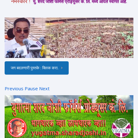
नमस्कार !
यु. शरद जोशी फार्मर्स प्रोड्युसर कं. लि. मध्ये आपले स्वागत आहे.
जग बदलणारी पुस्तके : क्लिक करा.
Previous
Pause
Next