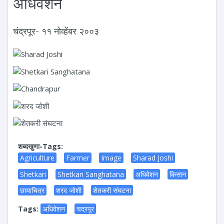
अधिवेशन
चंद्रपूर- ११ नोव्हेंबर २००३
शब्दखुणा-Tags:
Agriculture
Farmer
Image
Sharad Joshi
Shetkari
Shetkari Sanghatana
अधिवेशन
किसान
छायाचित्र
शरद जोशी
शेतकरी संघटना
Tags:
अधिवेशन
चद्रपूर