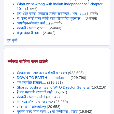
What went wrong with Indian Independence? chapter -
10
...(4-वाचने)
श्री क्षेत्र रावेरी, जगातील एकमेव सीतामंदीर : भाग -२
...(3-वाचने)
मा. शरद जोशी यांना एबीपी माझा जीवनगौरव पुरस्कार
...(3-वाचने)
आयबीएन-लोकमत चर्चा
...(2-वाचने)
शेतकरी संघटना ट्रस्ट
...(2-वाचने)
योद्धा शेतकरी नेता
...(2-वाचने)
पुर्ण सूची
सर्वकाळ सर्वाधिक वाचन झालेले
शेतकर्‍यांच्या महात्म्याला अखेरची मानवंदना
(922,695)
DOWN TO EARTH - Introduction
(229,796)
पान हरवलेलं दिसतंय....
(216,251)
Sharad Joshi writes to WTO Director General
(153,216)
हे पान पहायची परवानगी नाही
(35,764)
शेतकरी संघटना - लोगो
(30,642)
मा. शरद जोशी यांचा जीवनपट
(25,980)
अंगारमळा - आत्मचरित्र
(20,658)
युगात्मा शरद जोशी यांचा ८१ वा जन्मदिवस : वृत्तांत
(19,842)