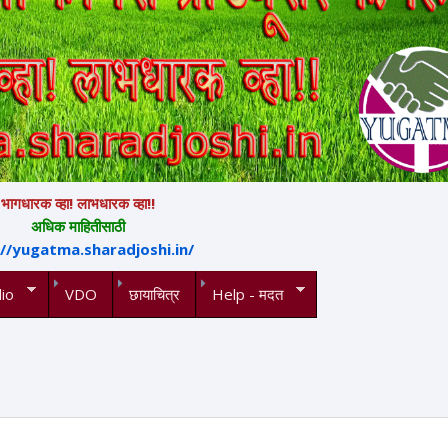
भागधारक व्हा! लाभधारक व्हा!!
अधिक माहितीसाठी
://yugatma.sharadjoshi.in/
io
VDO
छायाचित्र
Help - मदत