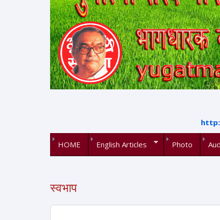
http
HOME
English Articles
Photo
Aud
स्वभाप