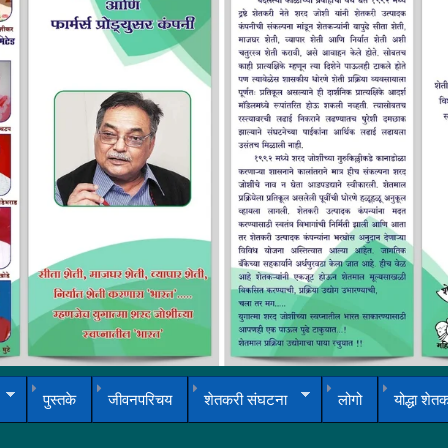
पुस्तके
जीवनपरिचय
शेतकरी संघटना
लोगो
योद्धा शेत