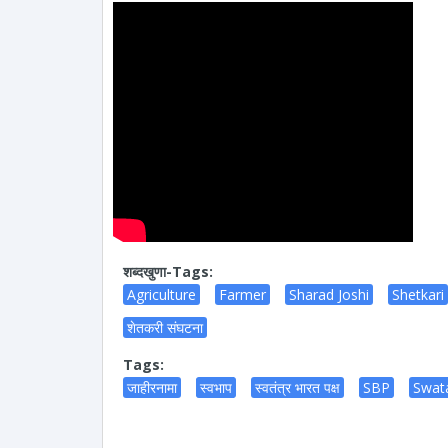
शब्दखुणा-Tags:
Agriculture
Farmer
Sharad Joshi
Shetkari
शेतकरी संघटना
Tags:
जाहीरनामा
स्वभाप
स्वतंत्र भारत पक्ष
SBP
Swat