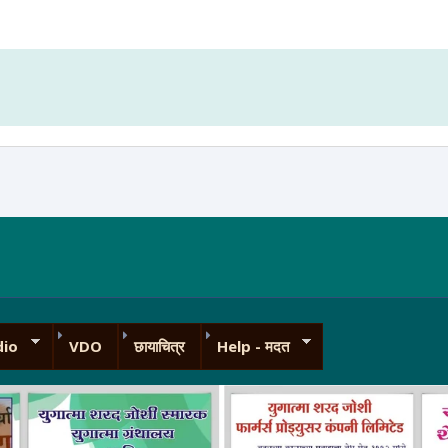
 VDO
dio
VDO
छायाचित्र
Help - मदत