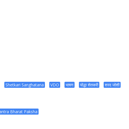
Shetkari Sanghatana
VDO
भाषण
योद्धा शेतकरी
शरद जोशी
antra Bharat Paksha