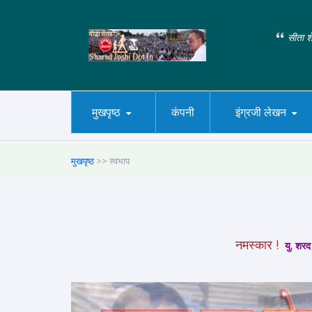
सीता शे
मुखपृष्ठ
कंपनी
इंग्रजी लेखन
मुखपृष्ठ
>> स्वभाप
नमस्कार !
यु. शरद 