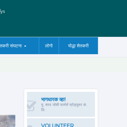
ेतकरी संघटना
लोगो
योद्धा शेतकरी
भागधारक व्हा!
यु. शरद जोशी फार्मर्स प्रोड्युसर कं.
लि.
VOLUNTEER