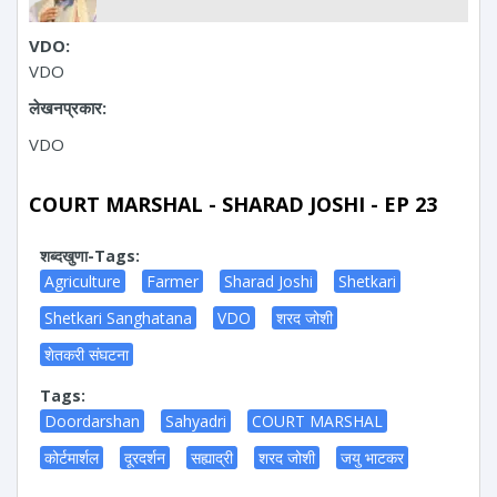
VDO:
VDO
लेखनप्रकार:
VDO
COURT MARSHAL - SHARAD JOSHI - EP 23
शब्दखुणा-Tags:
Agriculture
Farmer
Sharad Joshi
Shetkari
Shetkari Sanghatana
VDO
शरद जोशी
शेतकरी संघटना
Tags:
Doordarshan
Sahyadri
COURT MARSHAL
कोर्टमार्शल
दूरदर्शन
सह्याद्री
शरद जोशी
जयु भाटकर