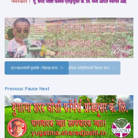
नमस्कार !
यु. शरद जोशी फार्मर्स प्रोड्युसर कं. लि. मध्ये आपले स्वागत आहे.
जग बदलणारी पुस्तके : क्लिक करा.
Previous
Pause
Next