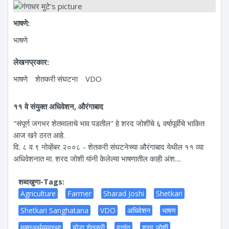
भाषणे:
भाषणे
लेखनप्रकार:
भाषणे
शेतकरी संघटना
VDO
११ वे संयुक्त अधिवेशन, औरंगाबाद
"संपूर्ण जगभर शेतमालाचे भाव पडतील" हे शरद जोशींचे ६ वर्षापूर्वीचे भाकित
आज खरे ठरत आहे.
दि. ८ व ९ नोव्हेंबर २००८ - शेतकरी संघटनेच्या औरंगाबाद येथील ११ व्या
अधिवेशनात मा. शरद जोशी यांनी केलेल्या भाषणातील काही अंश....
शब्दखुणा-Tags:
Agriculture
Farmer
Sharad Joshi
Shetkari
Shetkari Sanghatana
VDO
अधिवेशन
भाषण
मुक्तअर्थव्यवस्था
योद्धा शेतकरी
वृत्तांत
शरद जोशी