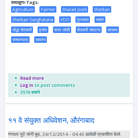
शब्दखुणा-Tags:
Agriculture
Farmer
Sharad Joshi
Shetkari
Shetkari Sanghatana
VDO
पुरस्कार
भाषण
योद्धा शेतकरी
वृत्तांत
शरद जोशी
शेतकरी संघटना
सत्कार
सन्मानपत्र
समारंभ
Read more
about मा. शरद जोशी यांना एबीपी माझा जीवनगौरव पुरस्कार
Log in
to post comments
5576 वाचने
११ वे संयुक्त अधिवेशन, औरंगाबाद
गंगाधर मुटे
यांनी बुध, 24/12/2014 - 04:43 ह्यावेळी प्रकाशित केले.