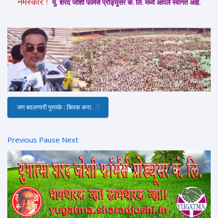
नमस्कार !
यु. शरद जोशी फार्मर्स प्रोड्युसर कं. लि. मध्ये आपले स्वागत आहे.
जग बदलणारी पुस्तके : क्लिक करा.
Previous
Pause
Next