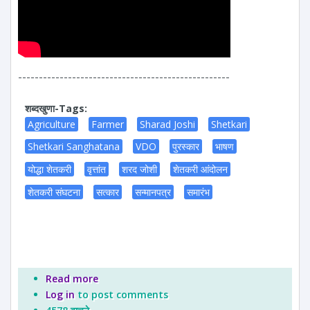
---------------------------------------------------
शब्दखुणा-Tags:
Agriculture
Farmer
Sharad Joshi
Shetkari
Shetkari Sanghatana
VDO
पुरस्कार
भाषण
योद्धा शेतकरी
वृत्तांत
शरद जोशी
शेतकरी आंदोलन
शेतकरी संघटना
सत्कार
सन्मानपत्र
समारंभ
Read more
about शरद जोशी यांना प्रबोधनकार ठाकरे समाजप्रबोधन
Log in
to post comments
पुरस्कार