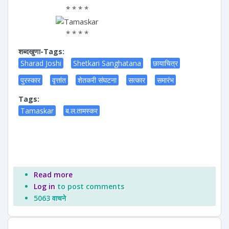
* * * *
* * * *
शब्दखुणा-Tags:
Sharad Joshi
Shetkari Sanghatana
छायाचित्र
पुरस्कार
वृत्तांत
शेतकरी संघटना
सत्कार
समारंभ
Tags:
Tamaskar
ब.ल.तामस्कर
Read more
about श्री ब.ल.तामस्कर यांना धनश्री पुरस्कार
Log in
to post comments
5063 वाचने