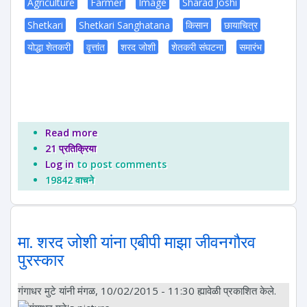
Agriculture
Farmer
Image
Sharad Joshi
Shetkari
Shetkari Sanghatana
किसान
छायाचित्र
योद्धा शेतकरी
वृत्तांत
शरद जोशी
शेतकरी संघटना
समारंभ
Read more
about युगात्मा शरद जोशी यांचा ८१ वा जन्मदिवस : वृत्तांत
21 प्रतिक्रिया
Log in
to post comments
19842 वाचने
मा. शरद जोशी यांना एबीपी माझा जीवनगौरव
पुरस्कार
गंगाधर मुटे
यांनी मंगळ, 10/02/2015 - 11:30 ह्यावेळी प्रकाशित केले.