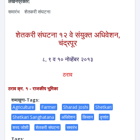
लेखनप्रकार:
समारंभ
शेतकरी संघटना
शेतकरी संघटना १२ वे संयुक्त अधिवेशन,
चंद्रपूर
८, ९ व १० नोव्हेंबर २०१३
ठराव
ठराव क्र. १ - राजकीय भूमिका
शब्दखुणा-Tags:
Agriculture
Farmer
Sharad Joshi
Shetkari
Shetkari Sanghatana
अधिवेशन
किसान
वृत्तांत
शरद जोशी
शेतकरी संघटना
समारंभ
Tags: