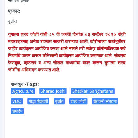
समारंभ वृत्तांत
प्रकार:
वृत्तांत
युगात्मा शरद जोशी यांची ८५ वी जयंती दिनांक ०३ सप्टेंबर २०२० रोजी
महाराष्ट्रसह अनेक राज्यात साजरी करण्यात आली. कोरोनाच्या पार्श्वभूमीवर
जाहीर कार्यक्रम आयोजित करता आले नसले तरी सर्वत्र कोरोनाविषयक सर्व
नियमांचे पालन करून छोटेखानी कार्यक्रम आयोजित करण्यात आले. सोबतच
फेसबुक, व्हाटसप व अन्य सोशल माध्यमांचा वापर करून युगात्मा शरद
जोशींना अभिवादन करण्यात आले.
शब्दखुणा-Tags:
Agriculture
Sharad Joshi
Shetkari Sanghatana
VDO
योद्धा शेतकरी
वृत्तांत
शरद जोशी
शेतकरी संघटना
समारंभ