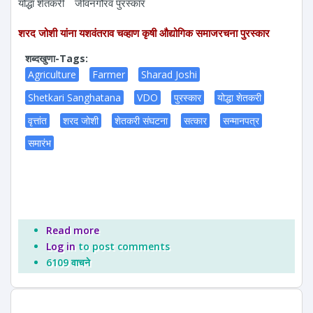
योद्धा शेतकरी
जीवनगौरव पुरस्कार
शरद जोशी यांना यशवंतराव चव्हाण कृषी औद्योगिक समाजरचना पुरस्कार
शब्दखुणा-Tags:
Agriculture
Farmer
Sharad Joshi
Shetkari Sanghatana
VDO
पुरस्कार
योद्धा शेतकरी
वृत्तांत
शरद जोशी
शेतकरी संघटना
सत्कार
सन्मानपत्र
समारंभ
Read more
about शरद जोशी यांना यशवंतराव चव्हाण कृषी औद्योगिक
Log in
to post comments
समाजरचना पुरस्कार
6109 वाचने