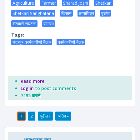
Agriculture
Farmer
Sharad Joshi
Shetkari
Shetkari Sanghatana
किसान
छायाचित्र
वृत्तांत
शेतकरी संघटना
समारंभ
Tags:
चंद्रपूर कार्यकारीणी बैठक
कार्यकारीणी बैठक
Read more
about चंद्रपूर कार्यकारीणी बैठक
Log in
to post comments
7495 वाचने
1
2
पुढील ›
अंतिम »
पाने