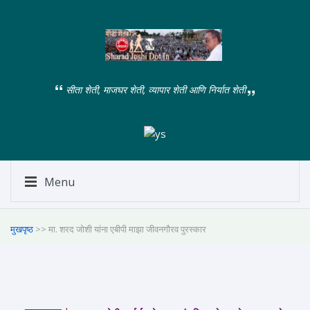
सीता शेती, माजघर शेती, व्यापार शेती आणि निर्यात शेती
Menu
मुखपृष्ठ
>> मा. शरद जोशी यांना एबीपी माझा जीवनगौरव पुरस्कार