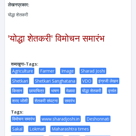
लेखनप्रकार:
योद्धा शेतकरी
'योद्धा शेतकरी'
विमोचन समारंभ
शब्दखुणा-Tags:
Agriculture
Farmer
Image
Sharad Joshi
Shetkari
Shetkari Sanghatana
VDO
इंग्रजी लेखन
किसान
छायाचित्र
भाषण
मेळावा
योद्धा शेतकरी
वृत्तांत
शरद जोशी
शेतकरी संघटना
समारंभ
Tags:
विमोचन समारंभ
www.sharadjoshi.in
Deshonnati
Sakal
Lokmat
Maharashtra times