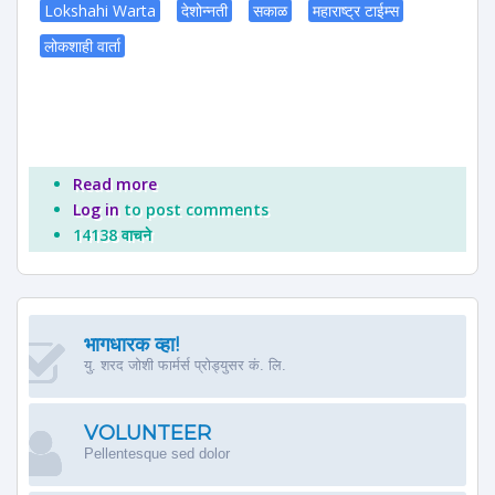
Lokshahi Warta
देशोन्नती
सकाळ
महाराष्ट्र टाईम्स
लोकशाही वार्ता
Read more
about 'योद्धा शेतकरी' विमोचन समारंभ
Log in
to post comments
14138 वाचने
भागधारक व्हा!
यु. शरद जोशी फार्मर्स प्रोड्युसर कं. लि.
VOLUNTEER
Pellentesque sed dolor