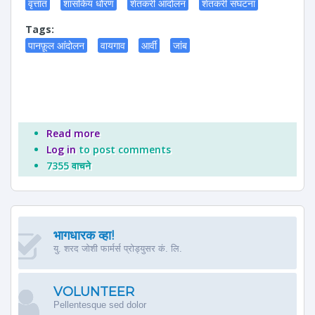
वृत्तांत
शासकिय धोरण
शेतकरी आंदोलन
शेतकरी संघटना
Tags:
पानफ़ूल आंदोलन
वायगाव
आर्वी
जांब
Read more
about शेतकर्‍यांची कैफ़ियत : पानफ़ूल आंदोलन
Log in
to post comments
7355 वाचने
भागधारक व्हा!
यु. शरद जोशी फार्मर्स प्रोड्युसर कं. लि.
VOLUNTEER
Pellentesque sed dolor