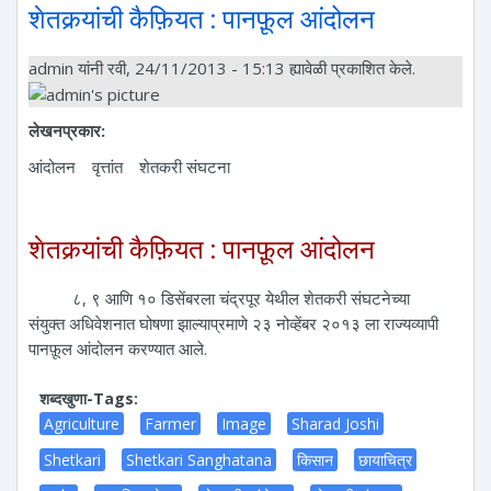
शेतकर्‍यांची कैफ़ियत : पानफ़ूल आंदोलन
admin
यांनी रवी, 24/11/2013 - 15:13 ह्यावेळी प्रकाशित केले.
लेखनप्रकार:
आंदोलन
वृत्तांत
शेतकरी संघटना
शेतकर्‍यांची कैफ़ियत : पानफ़ूल आंदोलन
८, ९ आणि १० डिसेंबरला चंद्रपूर येथील शेतकरी संघटनेच्या
संयुक्त अधिवेशनात घोषणा झाल्याप्रमाणे २३ नोव्हेंबर २०१३ ला राज्यव्यापी
पानफ़ूल आंदोलन करण्यात आले.
शब्दखुणा-Tags:
Agriculture
Farmer
Image
Sharad Joshi
Shetkari
Shetkari Sanghatana
किसान
छायाचित्र