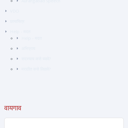
Aurangabad Speech
VDO
छायाचित्र
Help - मदत
Help - मदत
अभिप्राय
सदस्यत्व कसे घ्यावे?
मराठीत कसे लिहावे?
वायगाव